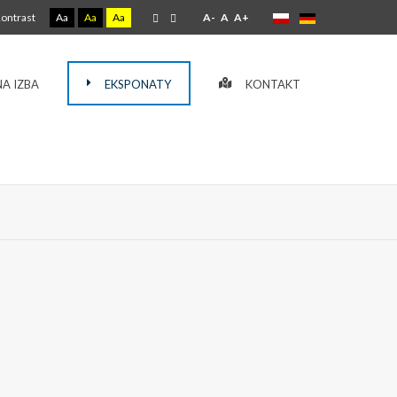
ontrast
Aa
Aa
Aa
A-
A
A+
A IZBA
EKSPONATY
KONTAKT