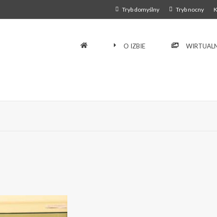
Tryb domyślny
Tryb nocny
K
O IZBIE
WIRTUALN