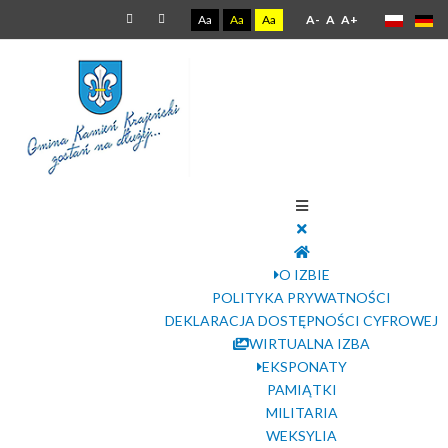
Aa
Aa
Aa
A-
A
A+
O IZBIE
POLITYKA PRYWATNOŚCI
DEKLARACJA DOSTĘPNOŚCI CYFROWEJ
WIRTUALNA IZBA
EKSPONATY
PAMIĄTKI
MILITARIA
WEKSYLIA