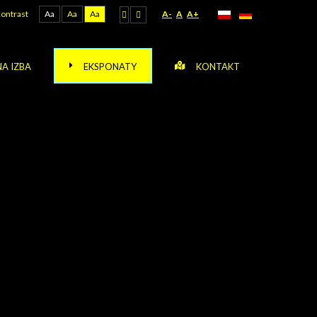
ontrast
Aa
Aa
Aa
A-
A
A+
A IZBA
EKSPONATY
KONTAKT