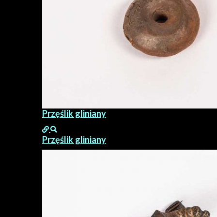
Przęślik gliniany
Przęślik gliniany