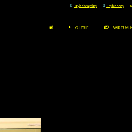
Tryb domyślny
Tryb nocny
K
O IZBIE
WIRTUALN