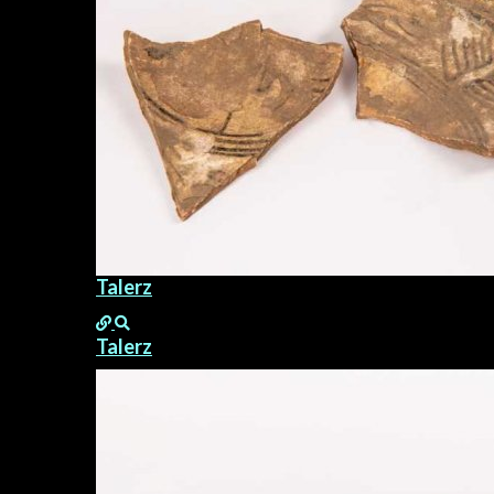
Talerz
Talerz