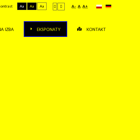
ontrast
Aa
Aa
Aa
A-
A
A+
A IZBA
EKSPONATY
KONTAKT