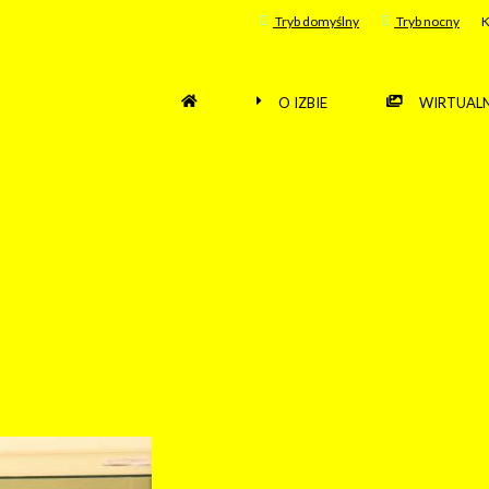
Tryb domyślny
Tryb nocny
K
O IZBIE
WIRTUALN