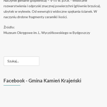
Naczynie gliniane (popielnica) – V-III w. p.n.e. - Widoczne
rozwarstwienia i odpryski znacznej powierzchni (głównie brzuśca),
ubytek w wylewie. Od wewnątrz widoczne spękania ścianek. W
naczyniu drobne fragmenty ceramiki i kości.
Źródło:
Muzeum Okręgowe im. L. Wyczółkowskiego w Bydgoszczy
Facebook
- Gmina Kamień Krajeński