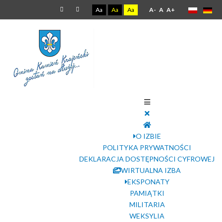
Aa
Aa
Aa
A-
A
A+
O IZBIE
POLITYKA PRYWATNOŚCI
DEKLARACJA DOSTĘPNOŚCI CYFROWEJ
WIRTUALNA IZBA
EKSPONATY
PAMIĄTKI
MILITARIA
WEKSYLIA