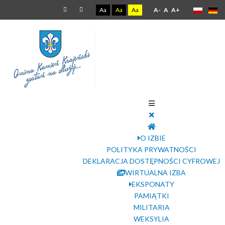
Aa
Aa
Aa
A-
A
A+
O IZBIE
POLITYKA PRYWATNOŚCI
DEKLARACJA DOSTĘPNOŚCI CYFROWEJ
WIRTUALNA IZBA
EKSPONATY
PAMIĄTKI
MILITARIA
WEKSYLIA