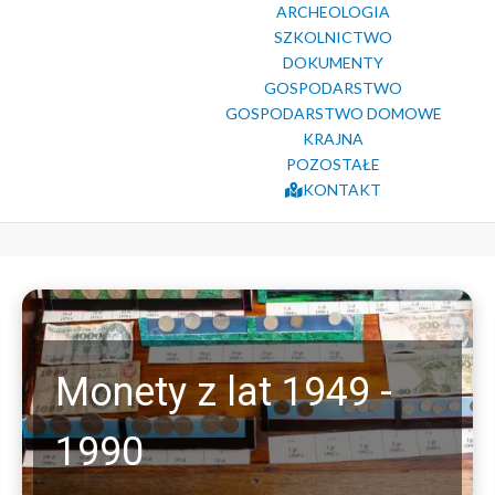
ARCHEOLOGIA
SZKOLNICTWO
DOKUMENTY
GOSPODARSTWO
GOSPODARSTWO DOMOWE
KRAJNA
POZOSTAŁE
KONTAKT
Monety z lat 1949 -
1990