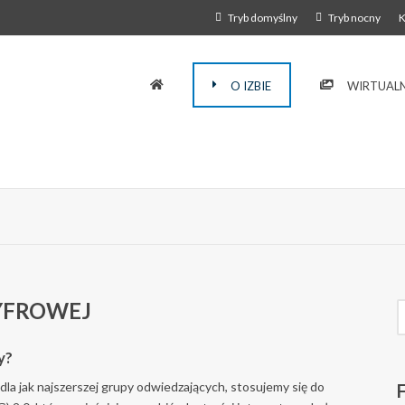
Tryb domyślny
Tryb nocny
K
O IZBIE
WIRTUALN
YFROWEJ
y?
dla jak najszerszej grupy odwiedzających, stosujemy się do