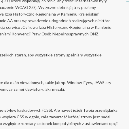
.0, które wyjaśniają, co robić, aby treści internetowe były
maczenie WCAG 2.0.). Wytyczne definiują trzy poziomy
owa Izba Historyczno-Regionalna w Kamieniu Krajeńskim”
iomie AA oraz wprowadzenie udogodnień realizujących niektóre
cja serwisu „Cyfrowa Izba Historyczno-Regionalna w Kamieniu
owieniami Konwencji Praw Osób Niepełnosprawnych ONZ.
zelkich starań, aby wszystkie strony spełniały wszystkie
ce dla osób niewidomych, takie jak np. Window-Eyes, JAWS czy
mocy samej klawiatury, jak i myszki.
sze stylów kaskadowych (CSS). Ale nawet jeżeli Twoja przeglądarka
 wspiera CSS w ogóle, cała zawartość każdej strony jest nadal
o względne rozmiary czcionek kompatybilnych z ustawieniami opcji