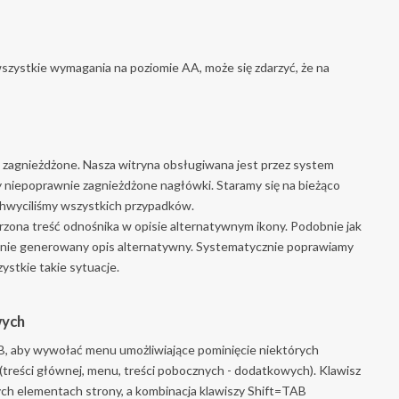
wszystkie wymagania na poziomie AA, może się zdarzyć, że na
o zagnieżdżone. Nasza witryna obsługiwana jest przez system
dy niepoprawnie zagnieżdżone nagłówki. Staramy się na bieżąco
ychwyciliśmy wszystkich przypadków.
rzona treść odnośnika w opisie alternatywnym ikony. Podobnie jak
znie generowany opis alternatywny. Systematycznie poprawiamy
stkie takie sytuacje.
wych
B, aby wywołać menu umożliwiające pominięcie niektórych
treści głównej, menu, treści pobocznych - dodatkowych). Klawisz
ch elementach strony, a kombinacja klawiszy Shift=TAB