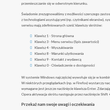
przemieszczanie się w odwrotnym kierunku.
Świadomie zrezygnowaliśmy z możliwości szerszego zasto
z technologiami asystującymi (np. czytnikami ekranów), s
serwisu mają zdefiniowanych sześć klawiszy skrótów:
Klawisz 1 - Strona główna
Klawisz 3 - Menu serwisu (Spis zawartości)
Klawisz 4 - Wyszukiwanie
Klawisz 8 - Warunki użytkowania
Klawisz 9 - Kontakt z wydawcą
Klawisz 0 - Oświadczenie o dostępności
W systemie Windows najczęściej wywołuje się je w kombin
W niektórych przeglądarkach (np. w Firefox) wystarczy nac
wymagane jest jeszcze naciśnięcie klawisza Enter. Zdarzają
Opera aktywacja skrótu następuje przez naciśnięcie Shift
Przekaż nam swoje uwagi i oczekiwania