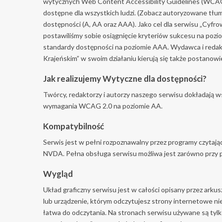
wytycznych Web Content Accessibility Guidelines (WCAG) 2
dostępne dla wszystkich ludzi. (Zobacz autoryzowane tłu
dostępności (A, AA oraz AAA). Jako cel dla serwisu „Cyfr
postawiliśmy sobie osiągnięcie kryteriów sukcesu na poz
standardy dostępności na poziomie AAA. Wydawca i redak
Krajeńskim” w swoim działaniu kierują się także postan
Jak realizujemy Wytyczne dla dostępności?
Twórcy, redaktorzy i autorzy naszego serwisu dokładają ws
wymagania WCAG 2.0 na poziomie AA.
Kompatybilność
Serwis jest w pełni rozpoznawalny przez programy czytają
NVDA. Pełna obsługa serwisu możliwa jest zarówno przy po
Wygląd
Układ graficzny serwisu jest w całości opisany przez arku
lub urządzenie, którym odczytujesz strony internetowe nie
łatwa do odczytania. Na stronach serwisu używane są tylk