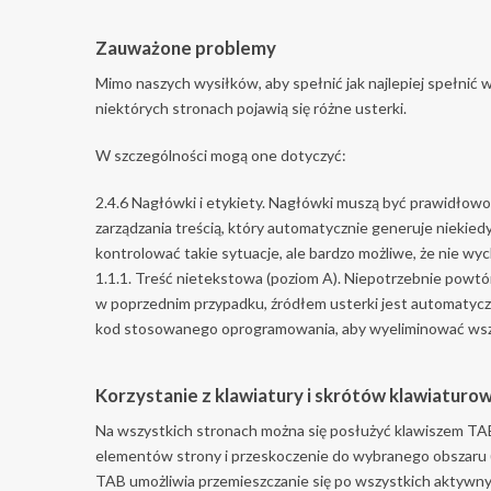
Zauważone problemy
Mimo naszych wysiłków, aby spełnić jak najlepiej spełnić 
niektórych stronach pojawią się różne usterki.
W szczególności mogą one dotyczyć:
2.4.6 Nagłówki i etykiety. Nagłówki muszą być prawidłow
zarządzania treścią, który automatycznie generuje niekie
kontrolować takie sytuacje, ale bardzo możliwe, że nie w
1.1.1. Treść nietekstowa (poziom A). Niepotrzebnie powtó
w poprzednim przypadku, źródłem usterki jest automatyc
kod stosowanego oprogramowania, aby wyeliminować wszy
Korzystanie z klawiatury i skrótów klawiaturo
Na wszystkich stronach można się posłużyć klawiszem TA
elementów strony i przeskoczenie do wybranego obszaru (
TAB umożliwia przemieszczanie się po wszystkich aktywny