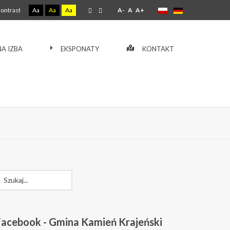
ontrast
Aa
Aa
Aa
A-
A
A+
A IZBA
EKSPONATY
KONTAKT
Facebook
- Gmina Kamień Krajeński