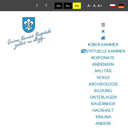
Aa
Aa
Aa
A-
A
A+
ÜBER KAMMER
VIRTUELLE KAMMER
EXPONATE
ANDENKEN
MILITÄR
VEXILE
ARCHÄOLOGIE
BILDUNG
UNTERLAGEN
BAUERNHOF
HAUSHALT
KRAJNA
ANDERE