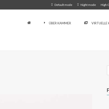
Default mode
Night mode
High 
ÜBER KAMMER
VIRTUELLE