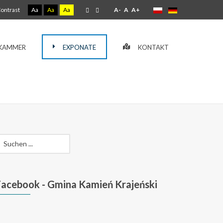
Contrast
Aa
Aa
Aa
A-
A
A+
 KAMMER
EXPONATE
KONTAKT
Facebook
- Gmina Kamień Krajeński